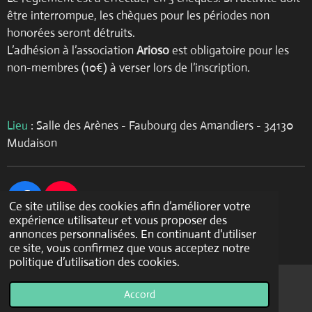
être interrompue, les chèques pour les périodes non
honorées seront détruits.
L’adhésion à l’association
Arioso
est obligatoire pour les
non-membres (10€) à verser lors de l’inscription.
Lieu
: Salle des Arènes - Faubourg des Amandiers - 34130
Mudaison
F
Y
Ce site utilise des cookies afin d’améliorer votre
expérience utilisateur et vous proposer des
a
o
Association Arioso © 2016 - 2026
annonces personnalisées. En continuant d'utiliser
c
u
Propulsé par
Webador
ce site, vous confirmez que vous acceptez notre
e
T
politique d’utilisation des cookies.
b
u
o
b
Accord
E-mail
Facebook
o
e