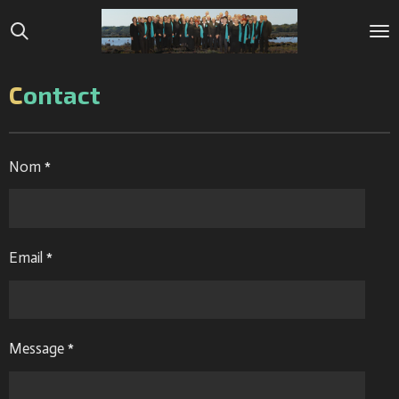
Passer
au
contenu
principal
C
ontact
Nom *
Email *
Message *